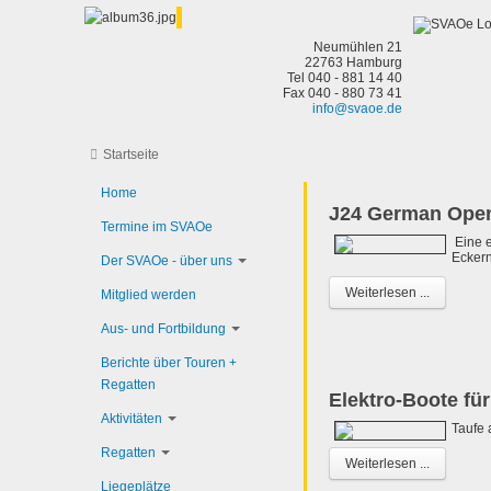
Neumühlen 21
22763 Hamburg
Tel 040 - 881 14 40
Fax 040 - 880 73 41
info@svaoe.de
Startseite
Home
J24 German Ope
Termine im SVAOe
Eine e
Eckern
Der SVAOe - über uns
Weiterlesen ...
Mitglied werden
Aus- und Fortbildung
Berichte über Touren +
Regatten
Elektro-Boote für
Aktivitäten
Taufe 
Regatten
Weiterlesen ...
Liegeplätze