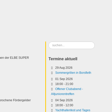
Suchen
...
men der ELBE SUPER
Termine aktuell
29 Aug 2026
Sommergrillen in Borsfleth
01 Sep 2026
18:00
-
21:00
Offener Clubabend -
Altjuniorentreffen
sprochene Fördergelder
04 Sep 2026
18:00
-
12:00
Yachthafenfest und Tages