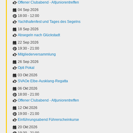
Offener Clubabend - Altjuniorentreffen
04 Sep 2026
18:00
-
12:00
Yachthafenfest und Tages des Segelns
18 Sep 2026
Absegeln nach Glückstadt
22 Sep 2026
19:30
-
21:00
Mitgliederversammlung
26 Sep 2026
Opti Pokal
03 Okt 2026
SVAOe Elbe-Ausklang-Regatta
06 Okt 2026
18:00
-
21:00
Offener Clubabend - Altjuniorentreffen
12 Okt 2026
19:00
-
21:00
Einführungsabend Führerscheinkurse
20 Okt 2026
19:30
-
21:00