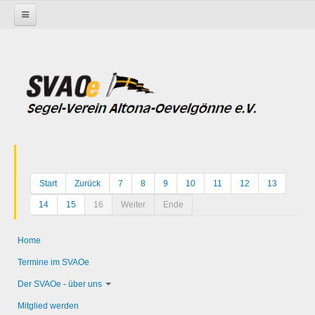
Startseite
Allgemeines
Allgemeines / öffentlich
Zwei Beiträge für Kutter-Oldies
Start
Zurück
7
8
9
10
11
12
13
14
15
16
Weiter
Ende
Home
Termine im SVAOe
Der SVAOe - über uns
Mitglied werden