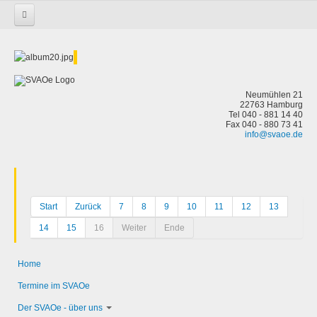
Startseite
Neumühlen 21
22763 Hamburg
Tel 040 - 881 14 40
Fax 040 - 880 73 41
info@svaoe.de
Start
Zurück
7
8
9
10
11
12
13
14
15
16
Weiter
Ende
Home
Termine im SVAOe
Der SVAOe - über uns