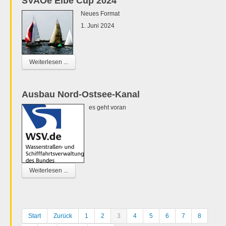
SVAOe Elbe Cup 2024
Neues Format
1. Juni 2024
Weiterlesen ...
Ausbau Nord-Ostsee-Kanal
es geht voran
Weiterlesen ...
Start
Zurück
1
2
3
4
5
6
7
8