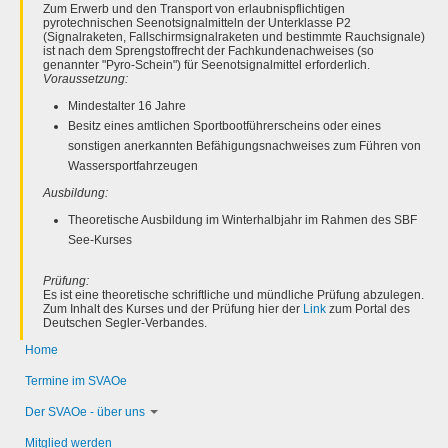
Zum Erwerb und den Transport von erlaubnispflichtigen
pyrotechnischen Seenotsignalmitteln der Unterklasse P2
(Signalraketen, Fallschirmsignalraketen und bestimmte Rauchsignale)
ist nach dem Sprengstoffrecht der Fachkundenachweises (so
genannter "Pyro-Schein") für Seenotsignalmittel erforderlich.
Voraussetzung:
Mindestalter 16 Jahre
Besitz eines amtlichen Sportbootführerscheins oder eines
sonstigen anerkannten Befähigungsnachweises zum Führen von
Wassersportfahrzeugen
Ausbildung:
Theoretische Ausbildung im Winterhalbjahr im Rahmen des SBF
See-Kurses
Prüfung:
Es ist eine theoretische schriftliche und mündliche Prüfung abzulegen.
Zum Inhalt des Kurses und der Prüfung hier der
Link
zum Portal des
Deutschen Segler-Verbandes.
Home
Termine im SVAOe
Der SVAOe - über uns
Mitglied werden