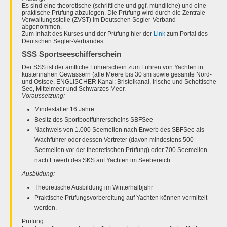
Es sind eine theoretische (schriftliche und ggf. mündliche) und eine
praktische Prüfung abzulegen. Die Prüfung wird durch die Zentrale
Verwaltungsstelle (ZVST) im Deutschen Segler-Verband
abgenommen.
Zum Inhalt des Kurses und der Prüfung hier der
Link
zum Portal des
Deutschen Segler-Verbandes.
SSS Sportseeschifferschein
Der SSS ist der amtliche Führerschein zum Führen von Yachten in
küstennahen Gewässern (alle Meere bis 30 sm sowie gesamte Nord-
und Ostsee, ENGLISCHER Kanal; Bristolkanal, Irische und Schottische
See, Mittelmeer und Schwarzes Meer.
Voraussetzung:
Mindestalter 16 Jahre
Besitz des Sportbootführerscheins SBFSee
Nachweis von 1.000 Seemeilen nach Erwerb des SBFSee als
Wachführer oder dessen Vertreter (davon mindestens 500
Seemeilen vor der theoretischen Prüfung) oder 700 Seemeilen
nach Erwerb des SKS auf Yachten im Seebereich
Ausbildung:
Theoretische Ausbildung im Winterhalbjahr
Praktische Prüfungsvorbereitung auf Yachten können vermittelt
werden.
Prüfung: