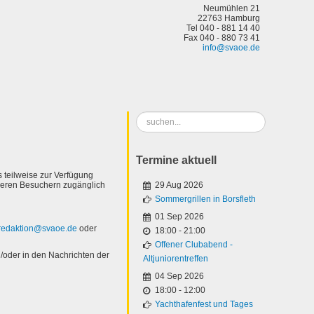
Neumühlen 21
22763 Hamburg
Tel 040 - 881 14 40
Fax 040 - 880 73 41
info@svaoe.de
Suchen
...
Termine aktuell
 teilweise zur Verfügung
unseren Besuchern zugänglich
29 Aug 2026
Sommergrillen in Borsfleth
01 Sep 2026
edaktion@svaoe.de
oder
18:00
-
21:00
Offener Clubabend -
/oder in den Nachrichten der
Altjuniorentreffen
04 Sep 2026
18:00
-
12:00
Yachthafenfest und Tages