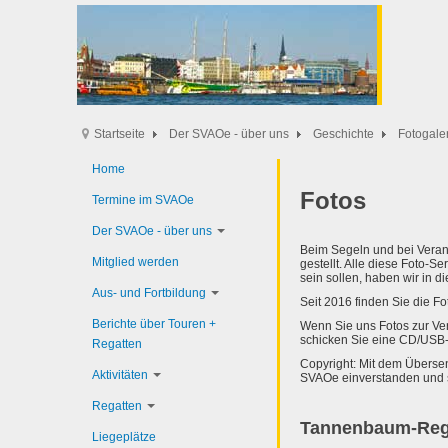
Startseite
Der SVAOe - über uns
Geschichte
Fotogale
Home
Fotos
Termine im SVAOe
Der SVAOe - über uns
Beim Segeln und bei Verans
Mitglied werden
gestellt. Alle diese Foto-S
sein sollen, haben wir in
Aus- und Fortbildung
Seit 2016 finden Sie die F
Berichte über Touren +
Wenn Sie uns Fotos zur Ver
schicken Sie eine CD/USB-S
Regatten
Copyright: Mit dem Übersen
Aktivitäten
SVAOe einverstanden und si
Regatten
Tannenbaum-Reg
Liegeplätze