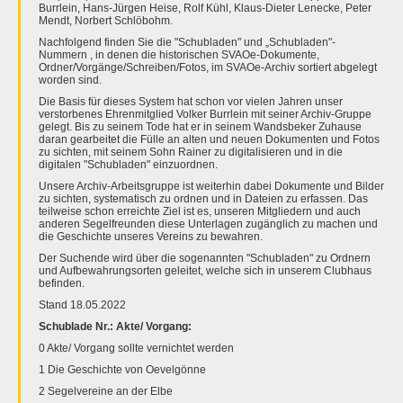
Burrlein, Hans-Jürgen Heise, Rolf Kühl, Klaus-Dieter Lenecke, Peter
Mendt, Norbert Schlöbohm.
Nachfolgend finden Sie die "Schubladen" und „Schubladen"-
Nummern , in denen die historischen SVAOe-Dokumente,
Ordner/Vorgänge/Schreiben/Fotos, im SVAOe-Archiv sortiert abgelegt
worden sind.
Die Basis für dieses System hat schon vor vielen Jahren unser
verstorbenes Ehrenmitglied Volker Burrlein mit seiner Archiv-Gruppe
gelegt. Bis zu seinem Tode hat er in seinem Wandsbeker Zuhause
daran gearbeitet die Fülle an alten und neuen Dokumenten und Fotos
zu sichten, mit seinem Sohn Rainer zu digitalisieren und in die
digitalen "Schubladen" einzuordnen.
Unsere Archiv-Arbeitsgruppe ist weiterhin dabei Dokumente und Bilder
zu sichten, systematisch zu ordnen und in Dateien zu erfassen. Das
teilweise schon erreichte Ziel ist es, unseren Mitgliedern und auch
anderen Segelfreunden diese Unterlagen zugänglich zu machen und
die Geschichte unseres Vereins zu bewahren.
Der Suchende wird über die sogenannten "Schubladen" zu Ordnern
und Aufbewahrungsorten geleitet, welche sich in unserem Clubhaus
befinden.
Stand 18.05.2022
Schublade Nr.: Akte/ Vorgang:
0 Akte/ Vorgang sollte vernichtet werden
1 Die Geschichte von Oevelgönne
2 Segelvereine an der Elbe