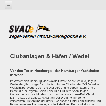
Startseite
Der SVAOe - über uns
Clubanlagen / Häfen
Wedel
Ausbildung
Erfolgreiche Ausbildung
Clubanlagen & Häfen / Wedel
Vor den Toren Hamburgs - der Hamburger Yachthafen
in Wedel
Im Westen von Hamburg, dort wo die Unterelbe breiter wird, liegt in
Wedel der ‚Hamburger Yachthafen’. An der Elbe hat der SVAOe seine
Wurzeln, bei Wedel treten die Ufer zurück und geben Raum für die
Boote, die im Rhythmus von Ebbe und Flut dem Strom folgen.
Gegenüber vom Yachthafen noch das Ende von Hans-Kalb-Sand.
Dann elbab der Lühesand, danach der Drommel mit seinen
versteckten Prielen und der große Pagensand hinter dem Krückau und
Pinnau münden. Und weiter, an Glückstadt und Brunsbüttel vorbei,