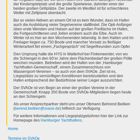
der Kinderspielplatz und die große Spielwiese, dahinter einer der
beiden großen Grillplätze. Der zweite im Westteil ist für schlechteres
Wetter mit Zeltplane überdacht.
Bei so vielen Aktiven an einem Ort ist es kein Wunder, dass im Hafen
auch die Ausbildung vieler Segelvereine stattfindet. Die Opti-Anfänger
üben erste Wenden und Halsen auf der großen Freifläche im Hafen,
die Fortgeschrittenen und Jollen erobern auch die Elbe. Auch im
Winter ist es hier an den Wochenenden lebendig. In den Hallen und im
Freilager liegen ca. 750 Boote und mancher Vorsatz zu fleißiger
Winterarbeit fiel einem „Fachgespräch“ mit Segelfreunden zum Opfer.
Den Ursprung hatte die HYG in Walterhof bei Finkenwerder, von wo
die Schlengel in den 60’er Jahre dem Flächenbedarf der großen Pötte
weichen mussten. Betrieben wird der Hafen von der ‚Hamburger
Yachthafen-Gemeinschaft’, einem Zusammenschluss von
Wassersport-Vereinen – so auch von dem SVAOe. Ziel ist es,
Liegeplätze zu vernünftigen Konditionen bereitzustellen und den
Hafen entsprechend der Bedürfnisse seiner Lieger auszurichten.
Der SVAOe ist von Begin an einer der großen Vereine in der
Gemeinschaft. Knapp 350 Boote von SVAOe-Mitgliedern liegen heute
an den Schlengeln.
Als unser Ansprechpartner steht uns unser Obmann Behrend Beilken
(
berend.beilken@svaoe.de
) hilfreich zur Verfügung.
Für weitere Informationen und Liegeplatzgebühren hier der Link zur
Homepage des
Hamburger Yachthafens
.
Home
Termine im SVAOe