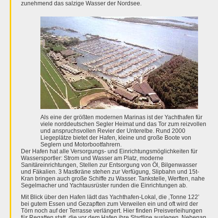
zunehmend das salzige Wasser der Nordsee.
Als eine der größten modernen Marinas ist der Yachthafen für
viele norddeutschen Segler Heimat und das Tor zum reizvollen
und anspruchsvollen Revier der Unterelbe. Rund 2000
Liegeplätze bietet der Hafen, kleine und große Boote von
Seglern und Motorbootfahrern.
Der Hafen hat alle Versorgungs- und Einrichtungsmöglichkeiten für
Wassersportler: Strom und Wasser am Platz, moderne
Sanitäreinrichtungen, Stellen zur Entsorgung von Öl, Bilgenwasser
und Fäkalien. 3 Mastkräne stehen zur Verfügung, Slipbahn und 15t-
Kran bringen auch große Schiffe zu Wasser. Tankstelle, Werften, nahe
Segelmacher und Yachtausrüster runden die Einrichtungen ab.
Mit Blick über den Hafen lädt das Yachthafen-Lokal, die ‚Tonne 122’
bei gutem Essen und Gezapften zum Verweilen ein und oft wird der
Törn noch auf der Terrasse verlängert. Hier finden Preisverleihungen
für Regatten statt, die vor dem Hafen ihre Startline auslegen. Nebenan