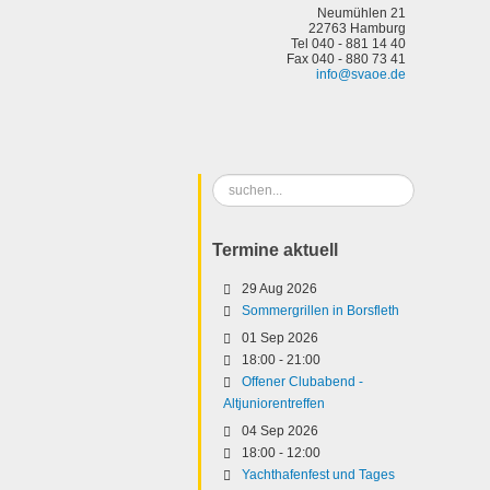
Neumühlen 21
22763 Hamburg
Tel 040 - 881 14 40
Fax 040 - 880 73 41
info@svaoe.de
Suchen
...
Termine aktuell
29 Aug 2026
Sommergrillen in Borsfleth
01 Sep 2026
18:00
-
21:00
Offener Clubabend -
Altjuniorentreffen
04 Sep 2026
18:00
-
12:00
Yachthafenfest und Tages