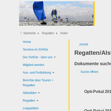
Startseite
Regatten
Alster
Home
zurück
Termine im SVAOe
Regatten/Als
Der SVAOe - über uns
Dokumente such
Mitglied werden
Suche öffnen
Aus- und Fortbildung
Berichte über Touren +
Regatten
Opti-Pokal 20
Aktivitäten
Regatten
Liegeplätze
Opti-Pokal 20