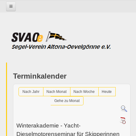
Startseite
Termine im SVAOe
Eisbein- Haxen- und Entenessen
Terminkalender
Nach Jahr
Nach Monat
Nach Woche
Heute
Gehe zu Monat
Winterakademie - Yacht-
Dieselmotorenseminar für Skipperinnen