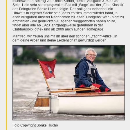
lesenswerten Beitrag von Ulrich Körner, dem in Ausgabe 3-2022 auf
Seite 1 ein sehr stimmungsvolles Bild mit „Woge“ auf der „Elbe-Klassik“
des Fotografen Sönke Hucho folgte. Das soll ganz nebenbei ein
Hinweis in eigener Sache sein, dass es sich immer wieder lohnt, in
alten Ausgaben unserer Nachrichten zu lesen. Übrigens: Wer - nicht zu
empfehlen - die gedruckten Ausgaben weggeworfen haben sollte,
findet aber alle ab 1923 jahrgangsweise gebunden in der
Clubhausbibliothek und ab 2009 auch auf der Homepage.
Manfred, wir freuen uns mit dir über den schönen „Yacht“-Artikel, in
dem deine Arbeit und deine Leidenschaft gewürdigt werden!
Foto Copyright Sönke Hucho