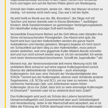
Jugendwanderkutter kommen in den Hafen, ziehen ihre Schwerter
hoch und legen sich auf die flachen Plätze gleich am Niedergang.
Schnell den Hafen wechseln, denke ich - Mist: das Wasser ist schon zu
niedrig - ich komme nicht mehr weg. Das war’s mit der Idylle.
1
Ab jetzt heißt es Musik aus der JBL-Boombox
, die Stege voll mit
2
Taschen und leeren (bereits oder in Kürze) Bierkisten
, barfüßigen
Kindern, Multi-Sandwichmakern an gammeligen Verlängerungskabeln.
Ein rätselhafter erdig-würziger Duft weht herüber.
Verzweifelte Erwachsene fliehen auf die Grill-Wiese oder dämpfen ihre
Sinne mit berauschenden Flüssigkeiten. Der Abend wird spät, die
Nacht wird kurz (auf den Hafentoiletten werden die ganze Nacht
Autobatterien und Handys geladen). Morgens begebe ich mich durch
ein Schlachtfeld auf dem Steg zu den Hafentoiletten, muss jedoch
wieder abdrehen, weil eine giggelnde Kutter-Mädels-Bande schneller
dort und nun nicht schnell wieder weg ist. Ich bin verzweifelt: Ich werde
3
mich beim Vereinsvorstand beschweren: Schafft die Jugendkutter
ab!
Moment mal, der Vereinsvorsitzende teilt meine Meinung nicht: Mit
verklärtem Blick schaut er auf seine eigene Kutterjugendzeit zurück.
Ebenso die stellvertretende Vorsitzende – auch ehemalige
Kutterseglerin. Ach was: eine Vielzahl der Vorstandsmitglieder des
4
SVAOe
kommt aus der Kuttersegelei, ebenso viele Vorstände anderer
Segelvereine, z.B. SCOe und SCU, um nur zwei zu nennen. Auch
zahlreiche Hamburger Opti- und Jollentrainer waren früher
Kuttersegler. Ist es nur Zufall, dass sich so viele ehemalige Kuttersegler
5
im Ehrenamt
tummeln oder ist es vielleicht doch kein Zufall?
Das Kuttersegeln wird auch als Schule des Lebens bezeichnet:
Gemeinschaftsgefühl und Zusammenhalt aber auch Selbständigkeit
und Verantwortung. Jeder in der Mannschaft wird akzeptiert, wie er ist.
Wäre die Führung der SVAOe überhaupt ohne ehemalige Kuttersegler