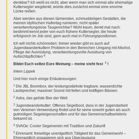
denkbar? Ich weiß es nicht, aber wenn man sich einmal alle ehemalige
Kuttersegler wegdenkt, würde dies zunächst einmal eine enorme
Lücke reißen.
Aber werden aus diesen lärmenden, schmuddeligen Gestalten, die
meinen idyllischen Hafentag ruinieren, nicht später
verantwortungslose Taugenichtse? Wohl kaum, denkt mal nach:
bestimmt kennt jeder von euch frühere Kuttersegler, die heute
erfolgreich im Job sind, gern auch mal in Führungspositionen.
Ich will nichts schönreden: Immer wieder gibt es auch auf
Jugendwanderkuttern Problem in den Bereichen Umgang mit Alkohol,
Pflege der Ausrüstung, verantwortungsvolle Ausübung von
6
Aufsichtspflichten
.
7
Bildet Euch selbst Eure Meinung – meine steht fest
!
Inken Lippek
Und hier noch einige Erläutereungen:
1
Die JBL Boombox, der leistungsstärkste tragbare, wasserdichte
Lautsprecher, massiver Sound mit tiefen und kräftigen Bässen.
2
Astra, das geilste Bier der Welt
3
Jugendwanderkutter: Offenes Segelboot, dass in der Jugendarbeit
von Vereinen Verwendung findet und für seine sowohl guten als auch
gutmütigen Segeleigenschaften und für das Gemeinschaftserlebnis
bekannt ist.
4
SVAOe: Cooler Segelverein mit Tradition und Zukunft
5
Ehrenamt: freiwillige unentgeltlich Tätigkeit für das Gemeinwohl –
Ehrenamtlich engagieren sich aus Überzeugung