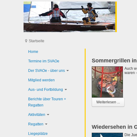
Startseite
Home
Sommergrillen in
Termine im SVAOe
Auch w
Der SVAOe - über uns
waren -
Mitglied werden
Aus- und Fortbildung
Berichte über Touren +
Weiterlesen ...
Regatten
Aktivitäten
Regatten
Wiedersehen in 
Liegeplätze
Die Jue