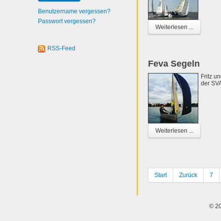
Benutzername vergessen?
Passwort vergessen?
Weiterlesen ...
RSS-Feed
Feva Segeln
Fritz u
der SV
Weiterlesen ...
Start
Zurück
7
© 20