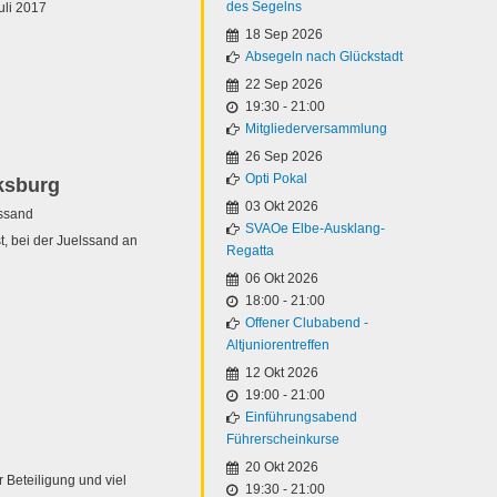
des Segelns
uli 2017
18 Sep 2026
Absegeln nach Glückstadt
22 Sep 2026
19:30
-
21:00
Mitgliederversammlung
26 Sep 2026
Opti Pokal
ksburg
03 Okt 2026
lssand
SVAOe Elbe-Ausklang-
t, bei der Juelssand an
Regatta
06 Okt 2026
18:00
-
21:00
Offener Clubabend -
Altjuniorentreffen
12 Okt 2026
19:00
-
21:00
Einführungsabend
Führerscheinkurse
20 Okt 2026
 Beteiligung und viel
19:30
-
21:00