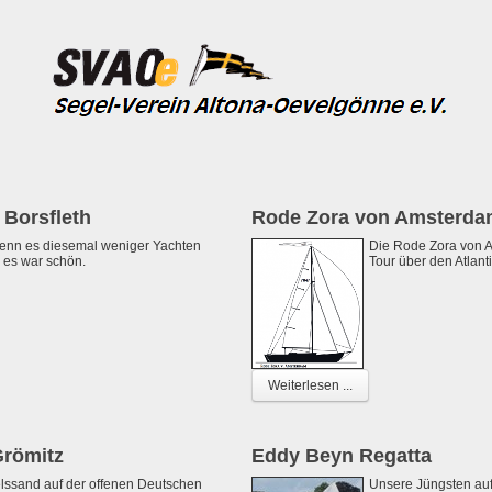
 Borsfleth
Rode Zora von Amsterd
enn es diesemal weniger Yachten
Die Rode Zora von 
 es war schön.
Tour über den Atlant
Weiterlesen ...
Grömitz
Eddy Beyn Regatta
lssand auf der offenen Deutschen
Unsere Jüngsten auf