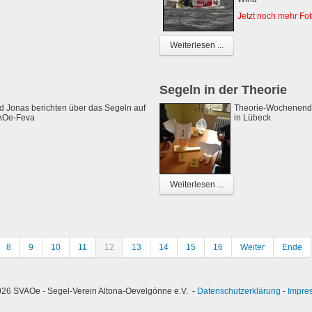
Jetzt noch mehr Fot
Weiterlesen ...
Segeln in der Theorie
nd Jonas berichten über das Segeln auf
Theorie-Wochenende
AOe-Feva
in Lübeck
Weiterlesen ...
8
9
10
11
12
13
14
15
16
Weiter
Ende
26 SVAOe - Segel-Verein Altona-Oevelgönne e.V. -
Datenschutzerklärung
-
Impre