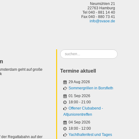
Neumühlen 21
22763 Hamburg
Tel 040 - 881 14 40
Fax 040 - 880 73 41
info@svaoe.de
Suchen
...
am
Amsterdam geht auf große
Termine aktuell
ik
29 Aug 2026
Sommergrillen in Borsfleth
01 Sep 2026
18:00
-
21:00
Offener Clubabend -
Altjuniorentreffen
04 Sep 2026
18:00
-
12:00
Yachthafenfest und Tages
 der Regattabahn auf der