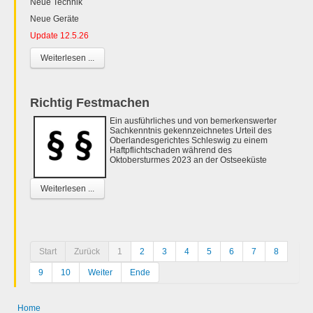
Neue Technik
Neue Geräte
Update 12.5.26
Weiterlesen ...
Richtig Festmachen
Ein ausführliches und von bemerkenswerter
Sachkenntnis gekennzeichnetes Urteil des
Oberlandesgerichtes Schleswig zu einem
Haftpflichtschaden während des
Oktobersturmes 2023 an der Ostseeküste
Weiterlesen ...
Start
Zurück
1
2
3
4
5
6
7
8
9
10
Weiter
Ende
Home