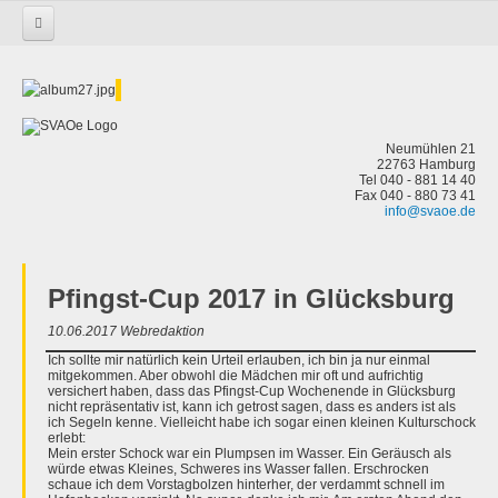
Startseite
Aktivitäten
Junioren
Offshore
Europameisterschaft 2018 der J24
Neumühlen 21
22763 Hamburg
Tel 040 - 881 14 40
Fax 040 - 880 73 41
info@svaoe.de
Pfingst-Cup 2017 in Glücksburg
10.06.2017 Webredaktion
Ich sollte mir natürlich kein Urteil erlauben, ich bin ja nur einmal
mitgekommen. Aber obwohl die Mädchen mir oft und aufrichtig
versichert haben, dass das Pfingst-Cup Wochenende in Glücksburg
nicht repräsentativ ist, kann ich getrost sagen, dass es anders ist als
ich Segeln kenne. Vielleicht habe ich sogar einen kleinen Kulturschock
erlebt:
Mein erster Schock war ein Plumpsen im Wasser. Ein Geräusch als
würde etwas Kleines, Schweres ins Wasser fallen. Erschrocken
schaue ich dem Vorstagbolzen hinterher, der verdammt schnell im