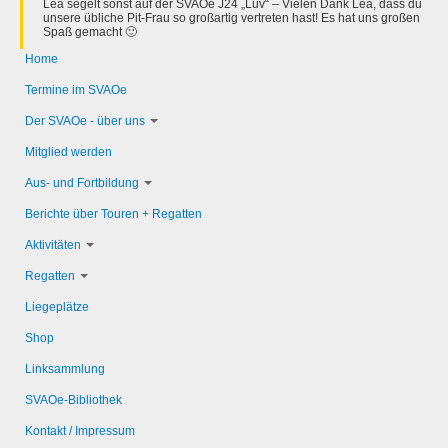
Lea segelt sonst auf der SVAOe J24 „Luv“ – Vielen Dank Lea, dass du
unsere übliche Pit-Frau so großartig vertreten hast! Es hat uns großen
Spaß gemacht 🙂
Home
Termine im SVAOe
Der SVAOe - über uns
Mitglied werden
Aus- und Fortbildung
Berichte über Touren + Regatten
Aktivitäten
Regatten
Liegeplätze
Shop
Linksammlung
SVAOe-Bibliothek
Kontakt / Impressum