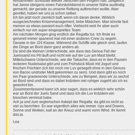
verdammten Schlüssel wieder zwischen den Fingern hält. Zeitgleich
hat Janne übrigens einen Fahrstuhldienst in unserer Nähe ausfindig
gemacht, der gerade zu unserer Rettung aufbrechen wollte. Aber
gerettet, haben wir uns ja schon selber.
Ich bin jetzt noch ziemlich baff, wenn ich daran denke. Wirklich
ausgezeichnetes Krisenmanagement, liebe Mädchen. Man könnte fast
meinen so etwas passiert euch öfter. Vielleicht seid ihr aber auch
einfach nur ein super eingespieltes Team.
Am nächsten Morgen ging endlich die Regatta los. Ich finde es
generell immer spanend mal mit einer anderen Crew zu segeln.
Gerade in der J24 Klasse. Während die Schiffe alle gleich sind, laufen
die Dinge an Bord dann ganz anders ab.
Da sind die kleinen Unterschiede, wie dass das Genoa Fall der
Juelssand ins Pit läuft und nicht wie auf der Luv am Mast bleibt.
Mittelschwere Unterschiede, wie die Tatsache, dass es in den Pausen
leckeren Nudelsalat gibt und zum Frühstück Müsli mit Jogurt und
frischen Früchten (ich bin noch nie Luv gesegelt ohne in den Genuss
von Bacon und/oder Mett gekommen zu sein). Und dann gibt es noch
ein Paar gravierende Unterschiede, wie zu Beispiel, dass wir zu sechst
an Bord sind und dass es dabei trotzdem viel ruhiger zugeht als ich es
gewohnt bin.
Zusammenfassend kann ich also sagen, dass es wirklich sehr schön
war an Bord der Juels Sand und dass ich die Luv trotzdem ein
bisschen vermisst habe.
Ach ja und zum seglerischen Askept der Regatta: da gibt es nicht so
viel zu berichten. Es war eigentlich alles wie immer. Ups and Downs,
Sonne und Wolken, kalt an der Kreuz und warm vorm Wind. Ihr kennt
das ja.
Lea
…………………………………………………………………………………………