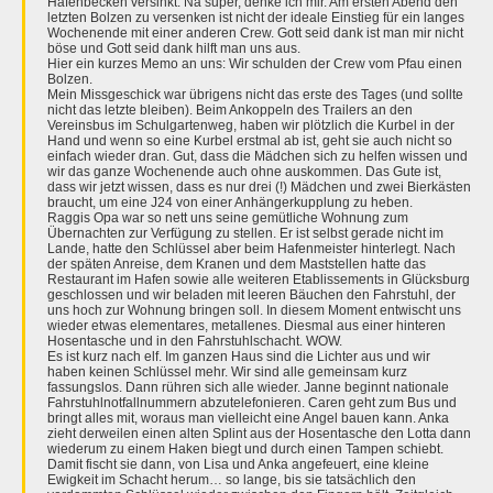
Hafenbecken versinkt. Na super, denke ich mir. Am ersten Abend den
letzten Bolzen zu versenken ist nicht der ideale Einstieg für ein langes
Wochenende mit einer anderen Crew. Gott seid dank ist man mir nicht
böse und Gott seid dank hilft man uns aus.
Hier ein kurzes Memo an uns: Wir schulden der Crew vom Pfau einen
Bolzen.
Mein Missgeschick war übrigens nicht das erste des Tages (und sollte
nicht das letzte bleiben). Beim Ankoppeln des Trailers an den
Vereinsbus im Schulgartenweg, haben wir plötzlich die Kurbel in der
Hand und wenn so eine Kurbel erstmal ab ist, geht sie auch nicht so
einfach wieder dran. Gut, dass die Mädchen sich zu helfen wissen und
wir das ganze Wochenende auch ohne auskommen. Das Gute ist,
dass wir jetzt wissen, dass es nur drei (!) Mädchen und zwei Bierkästen
braucht, um eine J24 von einer Anhängerkupplung zu heben.
Raggis Opa war so nett uns seine gemütliche Wohnung zum
Übernachten zur Verfügung zu stellen. Er ist selbst gerade nicht im
Lande, hatte den Schlüssel aber beim Hafenmeister hinterlegt. Nach
der späten Anreise, dem Kranen und dem Maststellen hatte das
Restaurant im Hafen sowie alle weiteren Etablissements in Glücksburg
geschlossen und wir beladen mit leeren Bäuchen den Fahrstuhl, der
uns hoch zur Wohnung bringen soll. In diesem Moment entwischt uns
wieder etwas elementares, metallenes. Diesmal aus einer hinteren
Hosentasche und in den Fahrstuhlschacht. WOW.
Es ist kurz nach elf. Im ganzen Haus sind die Lichter aus und wir
haben keinen Schlüssel mehr. Wir sind alle gemeinsam kurz
fassungslos. Dann rühren sich alle wieder. Janne beginnt nationale
Fahrstuhlnotfallnummern abzutelefonieren. Caren geht zum Bus und
bringt alles mit, woraus man vielleicht eine Angel bauen kann. Anka
zieht derweilen einen alten Splint aus der Hosentasche den Lotta dann
wiederum zu einem Haken biegt und durch einen Tampen schiebt.
Damit fischt sie dann, von Lisa und Anka angefeuert, eine kleine
Ewigkeit im Schacht herum… so lange, bis sie tatsächlich den