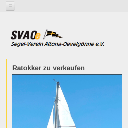
Startseite
Aktivitäten
Junioren
Express
Allgemeines
Unser Stander
Ratokker zu verkaufen