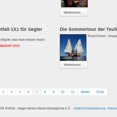
Weiterlesen ...
fall-1X1 für Segler
Die Sommertour der Teuf
Rund Fünen - Smaala
chtigste, was man wissen muss!
UCHT !!!!!!!
Weiterlesen ...
3
4
5
6
7
8
9
10
11
Weiter
Ende
26 SVAOe - Segel-Verein Altona-Oevelgönne e.V. -
Datenschutzerklärung
-
Impre