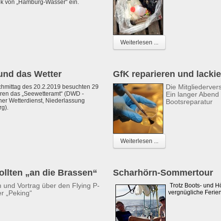
ok von „Hamburg-Wasser“ ein.
Weiterlesen ...
 und das Wetter
GfK reparieren und lacki
Die Mitgliederve
hmittag des 20.2.2019 besuchten 29
oren das „Seewetteramt“ (DWD -
Ein langer Abend 
er Wetterdienst, Niederlassung
Bootsreparatur
g).
Weiterlesen ...
ollten „an die Brassen“
Scharhörn-Sommertour
m und Vortrag über den Flying P-
Trotz Boots- und 
er „Peking“
vergnügliche Ferien