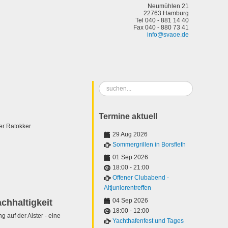
Neumühlen 21
22763 Hamburg
Tel 040 - 881 14 40
Fax 040 - 880 73 41
info@svaoe.de
Suchen
...
Termine aktuell
er Ratokker
29 Aug 2026
Sommergrillen in Borsfleth
01 Sep 2026
18:00
-
21:00
Offener Clubabend -
Altjuniorentreffen
04 Sep 2026
chhaltigkeit
18:00
-
12:00
g auf der Alster - eine
Yachthafenfest und Tages