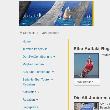
Startseite
Vereinsboote
Home
Elbe-Auftakt-Reg
Termine im SVAOe
Traumha
Der SVAOe - über uns
Mitglied werden
Aus- und Fortbildung
Berichte über Touren +
Weiterlesen ...
Regatten
Aktivitäten
Die Alt-Junioren
Regatten
Am 12.0
Liegeplätze
Besuch