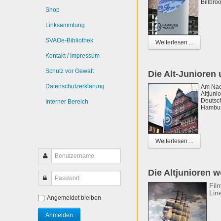
Billbro
Shop
Linksammlung
SVAOe-Bibliothek
Weiterlesen ...
Kontakt / Impressum
Schutz vor Gewalt
Die Alt-Junioren
Datenschutzerklärung
Am Nac
Altjuni
Deutsch
Interner Bereich
Hambur
Weiterlesen ...
Die Altjunioren w
Fil
Lin
Angemeldet bleiben